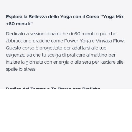
Esplora la Bellezza dello Yoga con il Corso "Yoga Mix
+60 minuti"
Dedicato a sessioni dinamiche di 60 minuti o più, che
abbracciano pratiche come Power Yoga e Vinyasa Flow.
Questo corso è progettato per adattarsi alle tue
esigenze, sia che tu scelga di praticare al mattino per
iniziare la giornata con energia o alla sera per lasciare alle
spalle lo stress.
Dedica del Tempo a Te Stesso con Pratiche
Energetiche e Armoniche
Riserva questi 60 minuti alla tua crescita personale e al
benessere del tuo corpo e della tua mente. Sperimenta
la fusione di pratiche dinamiche che lavorano sulla forza,
la flessibilità e la consapevolezza del respiro, creando un