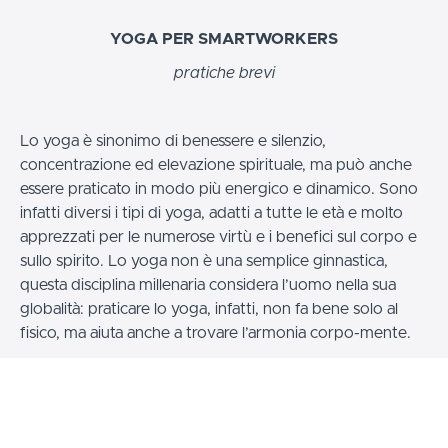
YOGA PER SMARTWORKERS
pratiche brevi
Lo yoga è sinonimo di benessere e silenzio,
concentrazione ed elevazione spirituale, ma può anche
essere praticato in modo più energico e dinamico. Sono
infatti diversi i tipi di yoga, adatti a tutte le età e molto
apprezzati per le numerose virtù e i benefici sul corpo e
sullo spirito. Lo yoga non è una semplice ginnastica,
questa disciplina millenaria considera l’uomo nella sua
globalità: praticare lo yoga, infatti, non fa bene solo al
fisico, ma aiuta anche a trovare l’armonia corpo-mente.
In questo corso troverete il break ideale tra un lavoro e
l’altro, adatto a rinfrescare la mente e a stimolarla in