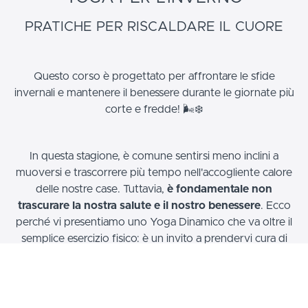
PRATICHE PER RISCALDARE IL CUORE
Questo corso è progettato per affrontare le sfide
invernali e mantenere il benessere durante le giornate più
corte e fredde! 🌬️❄️
In questa stagione, è comune sentirsi meno inclini a
muoversi e trascorrere più tempo nell'accogliente calore
delle nostre case. Tuttavia,
è fondamentale non
trascurare la nostra salute e il nostro benessere
. Ecco
perché vi presentiamo uno Yoga Dinamico che va oltre il
semplice esercizio fisico: è un invito a prendervi cura di
voi stessi in modo completo, con l'obiettivo di
mantenervi in forma, alimentare la vostra motivazione e
dedicare un prezioso momento al vostro benessere
interiore.