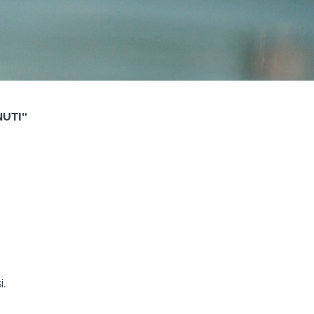
NUTI"
i.