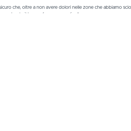
curo che, oltre a non avere dolori nelle zone che abbiamo sciolt
, portando il tuo surf a un nuovo livello.
à più fluido, come un dipinto che prende vita, sarai in grado d
, praticare regolarmente non porta solo a migliorare l’equilibr
ici e positività a livello mentale. Che sensazioni provate dopo
ruotano intorno alle respirazioni. In queste pratiche imparerai a m
coli, renderli più fluidi, più longevi. Pensate a quando entriamo