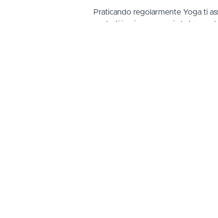
Praticando regolarmente Yoga ti assi
goderti in piena armonia le tue onde
ARMONIA.
Asana dopo asana il vostro corpo sar
movimenti nuovi.
EQUILIBRIO.
La costanza è la chiave del successo
uno spazio ma ti porterà anche benef
RESPIRO.
L’ossigeno e` vita, lo Yoga e il surf 
ossigenare la tua mente e i tuoi mus