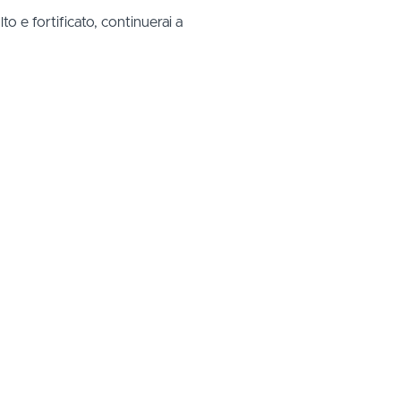
o e fortificato, continuerai a
i disegnare linee e sperimentare
o inteso come movimento del corpo in
 una pratica intensa di Yoga?
uoverti a ritmo del respiro,
 in mare e ci capita un brutto Wipe-