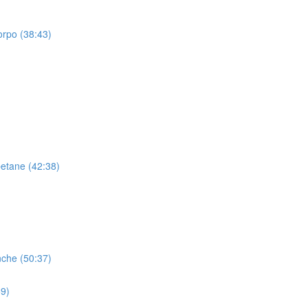
corpo (38:43)
betane (42:38)
anche (50:37)
59)